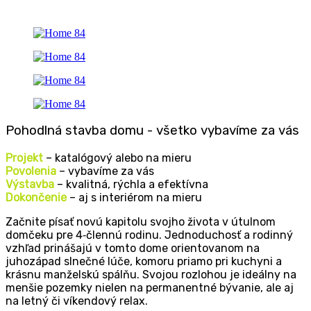
Pohodlná stavba domu - všetko
vybavíme za vás
Projekt
– katalógový alebo na mieru
Povolenia
– vybavíme za vás
Výstavba
– kvalitná, rýchla a efektívna
Dokončenie
– aj s interiérom na mieru
Začni­te písať novú kapi­to­lu svoj­ho živo­ta v útul­nom
domče­ku pre 4‑člennú rodi­nu. Jed­no­du­chosť a rodin­ný
vzhľad pri­nášajú v tom­to dome ori­en­to­va­nom na
juho­zá­pad slneč­né lúče, komo­ru pri­a­mo pri kuchy­ni a
krás­nu man­žel­skú spál­ňu. Svo­jou roz­lo­hou je ide­ál­ny na
men­šie pozem­ky nie­len na per­ma­nent­né býva­nie, ale aj
na let­ný či víken­do­vý relax.