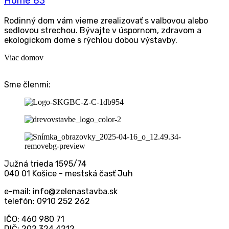
Home 83
Rodin­ný dom vám vie­me zre­a­li­zo­vať s val­bo­vou ale­bo
sed­lo­vou stre­chou. Bývaj­te v úspor­nom, zdra­vom a
eko­lo­gic­kom dome s rýchlou dobou výstavby.
Viac domov
Sme členmi:
Južná trieda 1595/74
040 01 Košice - mestská časť Juh
e-mail: info@zelenastavba.sk
telefón:
0910 252 262
IČO: 460 980 71
DIČ: 202 324 4212