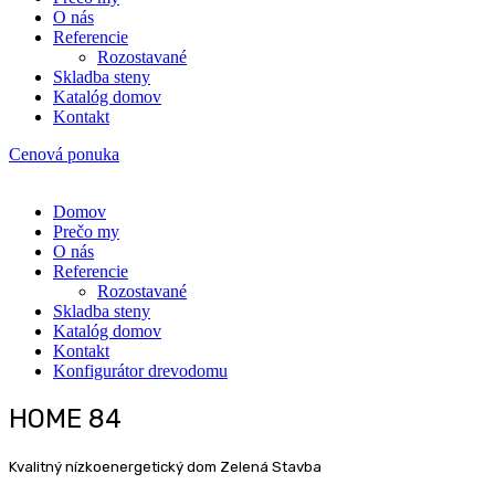
O nás
Refe­ren­cie
Rozosta­va­né
Sklad­ba steny
Kata­lóg domov
Kon­takt
Cenová ponuka
Domov
Pre­čo my
O nás
Refe­ren­cie
Rozosta­va­né
Sklad­ba steny
Kata­lóg domov
Kon­takt
Kon­fi­gu­rá­tor drevodomu
HOME 84
Kvalitný nízkoenergetický dom Zelená Stavba