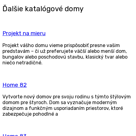
Ďalšie katalógové domy
Pro­jekt na mieru
Pro­jekt vášho domu vie­me prispô­so­biť pres­ne vašim
pred­sta­vám – či už pre­fe­ru­je­te väč­ší ale­bo men­ší dom,
bun­ga­lov ale­bo poscho­do­vú stav­bu, kla­sic­ký tvar ale­bo
nie­čo netradičné.
Home 82
Vytvor­te nový domov pre svo­ju rodi­nu s tým­to štý­lo­vým
domom pre šty­roch. Dom sa vyzna­ču­je moder­ným
diza­j­nom a funkč­ným uspo­ri­a­da­ním pries­to­rov, kto­ré
zabez­pe­ču­je poho­dl­né a