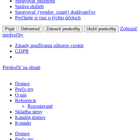
Spravovať možnosti
Správa služieb
Spravovať {vendor_count} dodávateľov
Prečítajte si viac o týchto účeloch
Zobraziť
Prijať
Odmietnuť
Zobraziť predvoľby
Uložiť predvoľby
predvoľby
Zása­dy pou­ží­va­nia súbo­rov coo­kie
GDPR
Preskočiť na obsah
Domov
Pre­čo my
O nás
Refe­ren­cie
Rozosta­va­né
Sklad­ba steny
Kata­lóg domov
Kon­takt
Domov
Pre­čo my