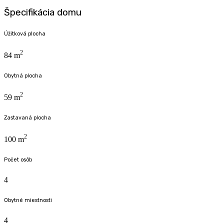
Špecifikácia domu
Úžitková plocha
2
84 m
Obytná plocha
2
59 m
Zastavaná plocha
2
100 m
Počet osôb
4
Obytné miestnosti
4