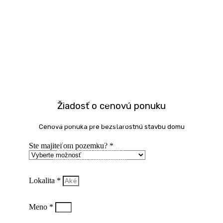
Moderné
technológie
Žiadosť o cenovú ponuku
Difúzne otvorená konštrukcia
Cenová ponuka pre bezstarostnú stavbu domu
Rekuperácia
Energetický certifikát A0
Ste majiteľom pozemku? *
Precízna výstavba vďaka
prefabrikácií komponentov
Lokalita *
Meno *