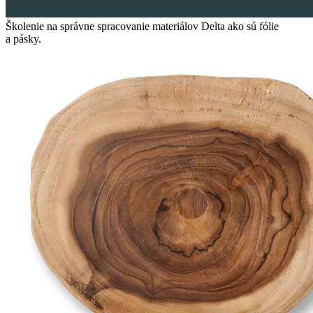
Ško­le­nie na správ­ne spra­co­va­nie mate­ri­á­lov Del­ta ako sú fólie
a pásky.