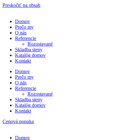
Preskočiť na obsah
Domov
Pre­čo my
O nás
Refe­ren­cie
Rozosta­va­né
Sklad­ba steny
Kata­lóg domov
Kon­takt
Domov
Pre­čo my
O nás
Refe­ren­cie
Rozosta­va­né
Sklad­ba steny
Kata­lóg domov
Kon­takt
Cenová ponuka
Domov