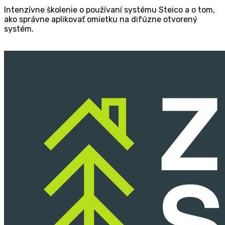
Inten­zív­ne ško­le­nie o pou­ží­va­ní sys­té­mu Ste­i­co a o tom,
ako správ­ne apli­ko­vať omi­et­ku na difúz­ne otvo­re­ný
systém.