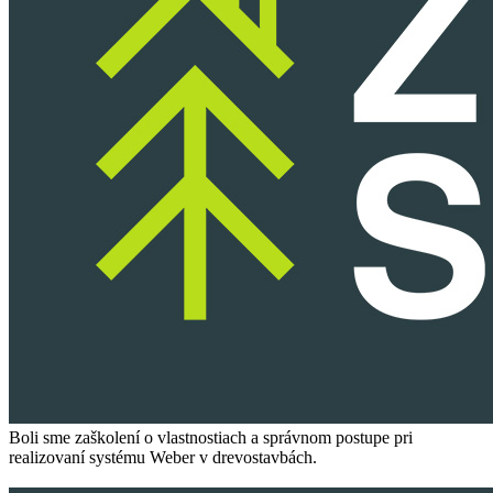
Boli sme zaško­le­ní o vlast­nos­ti­ach a správ­nom postu­pe pri
rea­li­zo­va­ní sys­té­mu Weber v drevostavbách.