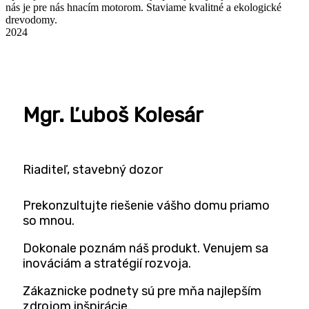
nás je pre nás hna­cím moto­rom. Sta­vi­a­me kva­lit­né a eko­lo­gic­ké
drevodomy.
2024
Mgr. Ľuboš Kolesár
Ria­di­teľ, sta­veb­ný dozor
Pre­kon­zul­tuj­te rie­še­nie vášho domu pri­a­mo
so mnou.
Doko­na­le poznám náš pro­dukt. Venu­jem sa
ino­vá­ci­ám a stra­té­gií rozvoja.
Zákaz­nic­ke pod­ne­ty sú pre mňa naj­lep­ším
zdro­jom inšpirácie.