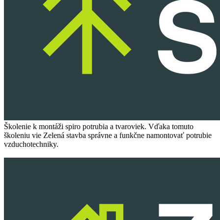
Ško­le­nie k mon­tá­ži spi­ro potru­bia a tva­ro­viek. Vďaka tomu­to
ško­le­niu vie Zele­ná stav­ba správ­ne a funkčne namon­to­vať potru­bie
vzduchotechniky.