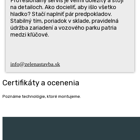
Pro­fe­si­o­nál­ny ser­vis je veľ­mi dôle­ži­tý a sto­jí
na detai­loch. Ako docie­liť, aby išlo všet­ko
hlad­ko? Sta­čí napl­niť pár pred­po­kla­dov.
Sta­bil­ný tím, pori­a­dok v skla­de, pra­vi­del­ná
údrž­ba zari­a­de­ní a vozo­vé­ho par­ku patria
med­zi kľúčové.
info@zelenastavba.sk
Cer­ti­fi­ká­ty a ocenenia
Pozná­me tech­no­ló­gie, kto­ré montujeme.