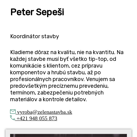
Peter Sepe­ši
Koor­di­ná­tor stavby
Kla­di­e­me dôraz na kva­li­tu, nie na kvanti­tu. Na
kaž­dej stav­be musí byť všet­ko tip-top, od
komu­ni­ká­cie s kli­en­tom, cez prí­pra­vu
kom­po­nen­tov a hrubú stav­bu, až po
pro­fe­si­o­nál­nych pra­cov­ní­kov. Venu­jem sa
pre­do­všet­kým pre­cízne­mu pre­ve­de­niu,
ter­mí­nom, zabez­pe­če­niu potreb­ných
mate­ri­á­lov a kon­t­ro­le detailov.
vyroba@zelenastavba.sk
+421 948 055 873