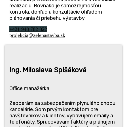
rea­li­zá­ciu. Rov­na­ko je samozrej­mos­ťou
kon­t­ro­la, dohľad a kon­zul­tá­cie ohľa­dom
plá­no­va­nia či prie­be­hu výstavby.
+421 948 782 822
projekcia@zelenastavba.sk
Ing. Milo­sla­va Spišáková
Offi­ce manažérka
Zao­be­rám sa zabez­pe­če­ním ply­nu­lé­ho cho­du
kan­ce­lárie. Som prvým kon­tak­tom pre
návštev­ní­kov a kli­en­tov, vyba­vu­jem emai­ly a
tele­fo­ná­ty. Spra­co­vá­vam fak­t­ú­ry a plá­nu­jem