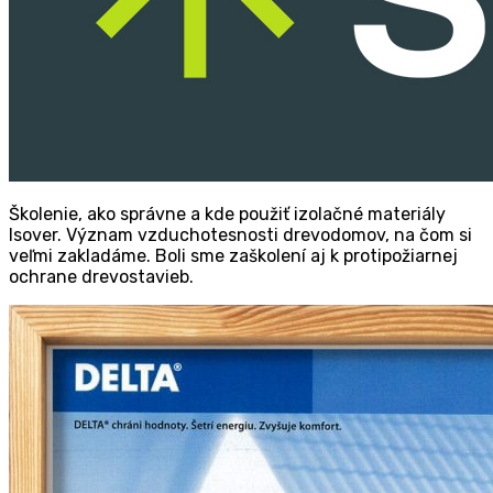
Ško­le­nie, ako správ­ne a kde pou­žiť izo­lač­né mate­ri­á­ly
Iso­ver. Význam vzdu­cho­tes­nos­ti dre­vo­do­mov, na čom si
veľ­mi zakla­dá­me. Boli sme zaško­le­ní aj k pro­ti­po­ži­ar­nej
ochra­ne drevostavieb.