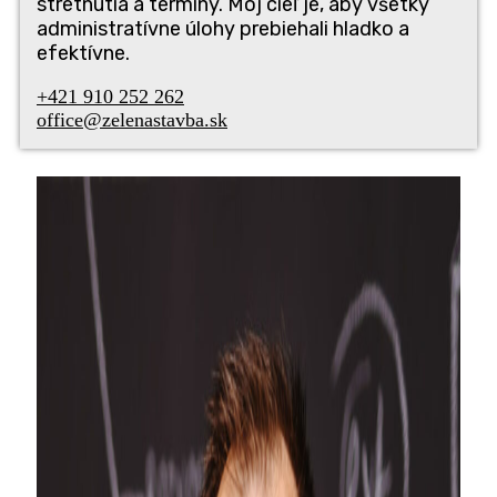
stret­nu­tia a ter­mí­ny. Môj cieľ je, aby všet­ky
admi­nis­tra­tív­ne úlo­hy pre­bie­ha­li hlad­ko a
efektívne.
+421 910 252 262
office@zelenastavba.sk