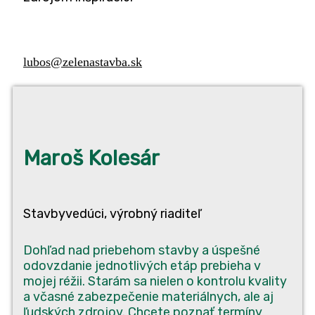
lubos@zelenastavba.sk
Maroš Kole­sár
Stav­by­ved­úci, výrob­ný riaditeľ
Dohľad nad prie­be­hom stav­by a úspeš­né
odo­vzda­nie jed­not­li­vých etáp pre­bie­ha v
mojej réžii. Sta­rám sa nie­len o kon­t­ro­lu kva­li­ty
a včas­né zabez­pe­če­nie mate­ri­ál­nych, ale aj
ľud­ských zdro­jov. Chce­te poznať ter­mí­ny