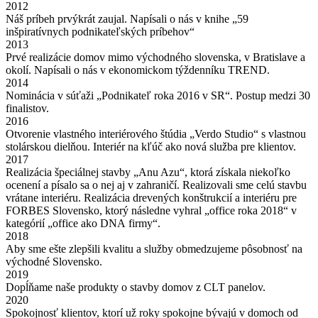
2012
Náš prí­beh prvý­krát zau­jal. Napí­sa­li o nás v kni­he „59
inšpi­ra­tív­nych pod­ni­ka­teľských príbehov“
2013
Prvé rea­li­zá­cie domov mimo východ­né­ho slo­ven­ska, v Bra­ti­sla­ve a
oko­lí. Napí­sa­li o nás v eko­no­mic­kom týž­den­ní­ku TREND.
2014
Nomi­ná­cia v súťa­ži „Pod­ni­ka­teľ roka 2016 v SR“. Postup med­zi 30
finalistov.
2016
Otvo­re­nie vlast­né­ho inte­ri­é­ro­vé­ho štúdia „Ver­do Stu­dio“ s vlast­nou
sto­lár­skou diel­ňou. Inte­ri­ér na kľúč ako nová služ­ba pre klientov.
2017
Rea­li­zá­cia špe­ci­ál­nej stav­by „Anu Azu“, kto­rá zís­ka­la nie­koľ­ko
oce­ne­ní a písa­lo sa o nej aj v zahra­ni­čí. Rea­li­zo­va­li sme celú stav­bu
vráta­ne inte­ri­é­ru. Rea­li­zá­cia dre­ve­ných kon­štruk­cií a inte­ri­é­ru pre
FORBES Slo­ven­sko, kto­rý násled­ne vyhral „offi­ce roka 2018“ v
kate­gó­rií „offi­ce ako DNA firmy“.
2018
Aby sme ešte zlep­ši­li kva­li­tu a služ­by obmed­zu­je­me pôsob­nosť na
východ­né Slovensko.
2019
Dopĺňa­me naše pro­duk­ty o stav­by domov z CLT panelov.
2020
Spo­koj­nosť kli­en­tov, ktorí už roky spo­koj­ne bývajú v domoch od