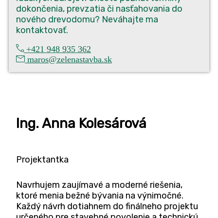
dokon­če­nia, pre­vza­tia či nasťa­ho­va­nia do
nové­ho dre­vo­do­mu? Nevá­haj­te ma
kontaktovať.
+421 948 935 362
maros@zelenastavba.sk
Ing. Anna Kolesárová
Pro­jek­tant­ka
Navr­hu­jem zau­jí­ma­vé a moder­né rie­še­nia,
kto­ré menia bež­né býva­nia na výni­moč­né.
Kaž­dý návrh doti­ah­nem do finál­ne­ho pro­jek­tu
urče­né­ho pre sta­veb­né povo­le­nie a tech­nic­kú