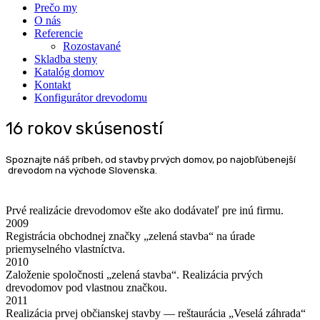
Pre­čo my
O nás
Refe­ren­cie
Rozosta­va­né
Sklad­ba steny
Kata­lóg domov
Kon­takt
Kon­fi­gu­rá­tor drevodomu
16 rokov skúseností
Spo­znaj­te náš prí­beh, od stav­by prvých domov, po najobľ­úbe­nej­ší
dre­vo­dom na výcho­de Slovenska.
Prvé rea­li­zá­cie dre­vo­do­mov ešte ako dodá­va­teľ pre inú firmu.
2009
Regis­trá­cia obchod­nej znač­ky „zele­ná stav­ba“ na úra­de
pri­e­my­sel­né­ho vlastníctva.
2010
Zalo­že­nie spo­loč­nos­ti „zele­ná stav­ba“. Rea­li­zá­cia prvých
dre­vo­do­mov pod vlast­nou značkou.
2011
Rea­li­zá­cia prvej obči­an­skej stav­by — reštau­rá­cia „Vese­lá záhrada“