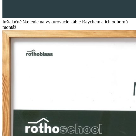
Inšta­lač­né ško­le­nie na vyku­ro­va­cie káble Ray­chem a ich odbor­nú
montáž.