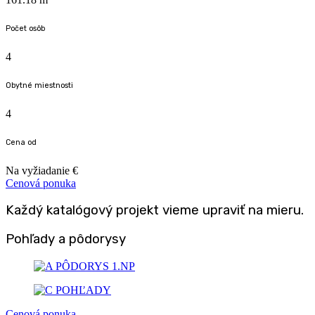
Počet osôb
4
Obytné miestnosti
4
Cena od
Na vyžiadanie €
Cenová ponuka
Každý katalógový projekt vieme
upraviť na mieru.
Pohľady a pôdorysy
Cenová ponuka