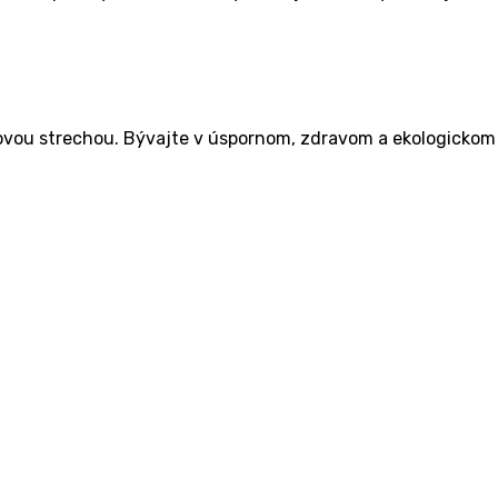
d­lo­vou stre­chou. Bývaj­te v úspor­nom, zdra­vom a eko­lo­gic