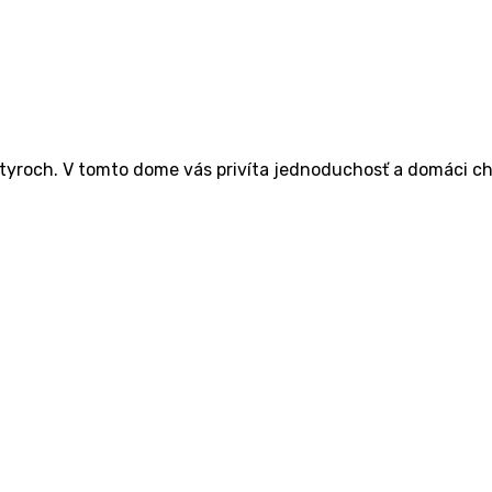
y­roch. V tom­to dome vás pri­ví­ta jed­no­du­chosť a domá­ci c