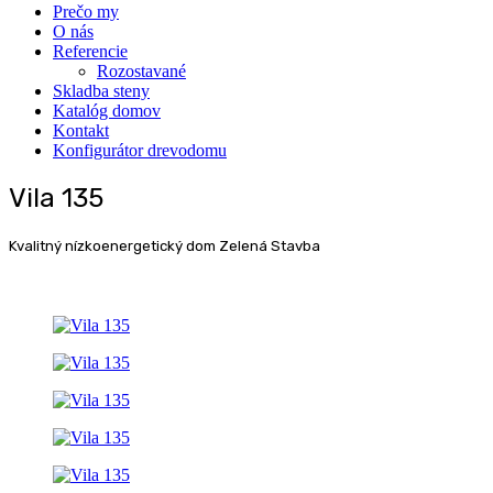
Pre­čo my
O nás
Refe­ren­cie
Rozosta­va­né
Sklad­ba steny
Kata­lóg domov
Kon­takt
Kon­fi­gu­rá­tor drevodomu
Vila 135
Kvalitný nízkoenergetický dom Zelená Stavba