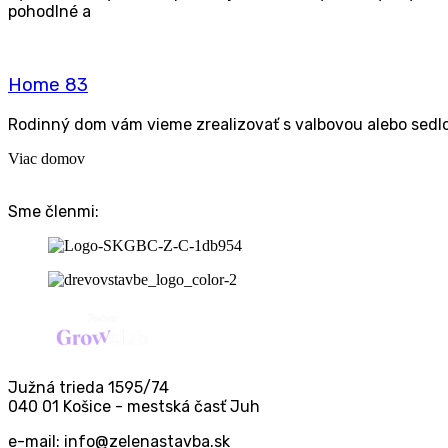
poho­dl­né a
Home 83
Rodin­ný dom vám vie­me zre­a­li­zo­vať s val­bo­vou ale­bo se
Viac domov
Sme členmi:
Južná trieda 1595/74
040 01 Košice - mestská časť Juh
e-mail: info@zelenastavba.sk