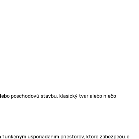
e­bo poscho­do­vú stav­bu, kla­sic­ký tvar ale­bo nie­čo
kč­ným uspo­ri­a­da­ním pries­to­rov, kto­ré zabez­pe­ču­je