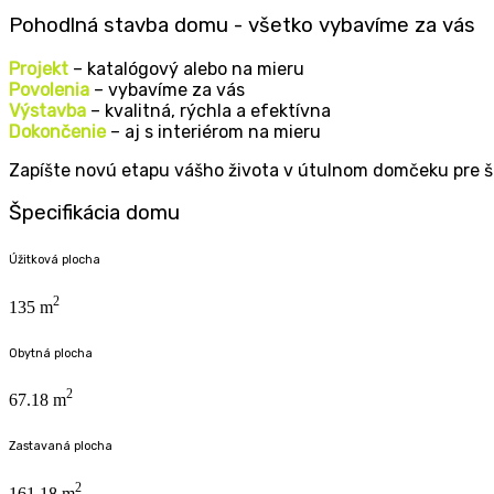
Pohodlná stavba domu - všetko
vybavíme za vás
Projekt
– katalógový alebo na mieru
Povolenia
– vybavíme za vás
Výstavba
– kvalitná, rýchla a efektívna
Dokončenie
– aj s interiérom na mieru
Zapíš­te novú eta­pu vášho živo­ta v útul­nom domče­ku pre št
Špecifikácia domu
Úžitková plocha
2
135 m
Obytná plocha
2
67.18 m
Zastavaná plocha
2
161.18 m