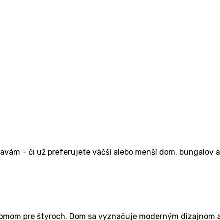
ám – či už pre­fe­ru­je­te väč­ší ale­bo men­ší dom, bun­ga­lov al
mom pre šty­roch. Dom sa vyzna­ču­je moder­ným diza­j­nom a fun