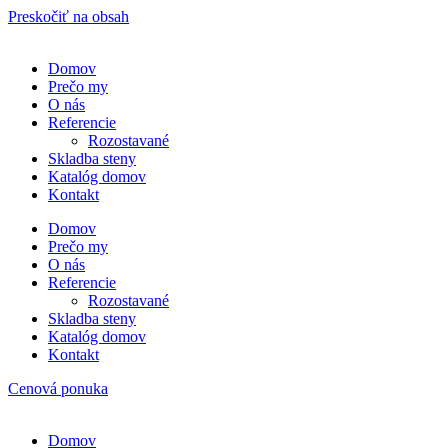
Preskočiť na obsah
Domov
Pre­čo my
O nás
Refe­ren­cie
Rozosta­va­né
Sklad­ba steny
Kata­lóg domov
Kon­takt
Domov
Pre­čo my
O nás
Refe­ren­cie
Rozosta­va­né
Sklad­ba steny
Kata­lóg domov
Kon­takt
Cenová ponuka
Domov