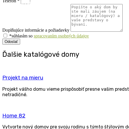
Telefón *
Prírodné materiály bez škodlivých emisií
Doplňujúce informácie a požiadavky
*súhlasím so
spracovaním osobných údajov
Odoslať
Ďalšie katalógové domy
Pro­jekt na mieru
Pro­jekt vášho domu vie­me prispô­so­biť pres­ne vašim pred­sta­v
netradičné.
Home 82
Vytvor­te nový domov pre svo­ju rodi­nu s tým­to štý­lo­vým do