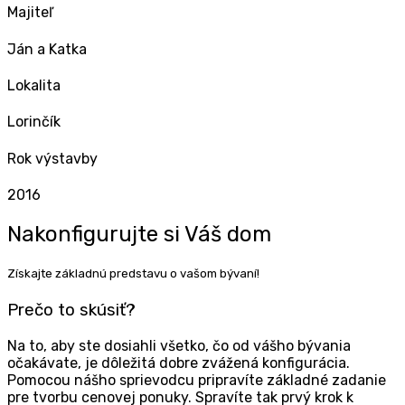
Maji­teľ
Ján a Katka
Loka­li­ta
Lorin­čík
Rok výstav­by
2016
Nakon­fi­gu­ruj­te si Váš dom
Zís­kaj­te základ­nú pred­sta­vu o vašom bývaní!
Pre­čo to skúsiť?
Na to, aby ste dosi­ahli všet­ko, čo od vášho býva­nia
oča­ká­va­te, je dôle­ži­tá dob­re zvá­že­ná kon­fi­gu­rá­cia.
Pomo­cou nášho sprie­vod­cu pri­pra­ví­te základ­né zada­nie
pre tvor­bu ceno­vej ponu­ky. Spra­ví­te tak prvý krok k