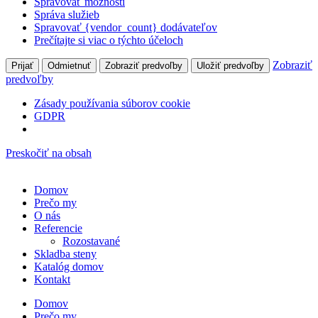
Spravovať možnosti
Správa služieb
Spravovať {vendor_count} dodávateľov
Prečítajte si viac o týchto účeloch
Zobraziť
Prijať
Odmietnuť
Zobraziť predvoľby
Uložiť predvoľby
predvoľby
Zása­dy pou­ží­va­nia súbo­rov coo­kie
GDPR
Preskočiť na obsah
Domov
Pre­čo my
O nás
Refe­ren­cie
Rozosta­va­né
Sklad­ba steny
Kata­lóg domov
Kon­takt
Domov
Pre­čo my