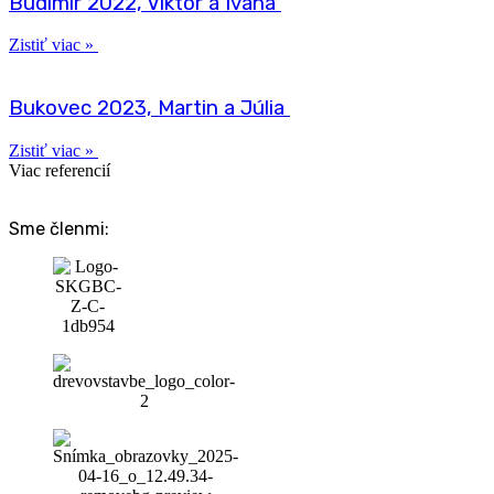
Budi­mír 2022, Vik­tor a Ivana
Zis­tiť viac »
Buko­vec 2023, Mar­tin a Júlia
Zis­tiť viac »
Viac refe­ren­cií
Sme členmi: