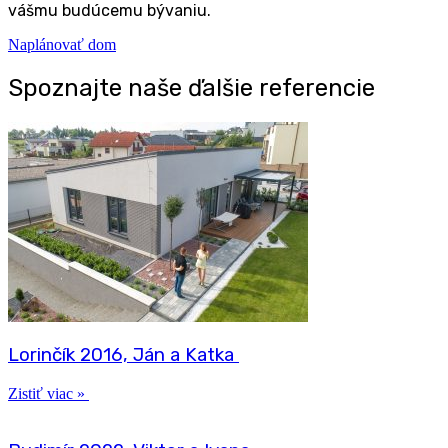
váš­mu bud­úce­mu bývaniu.
Naplá­no­vať dom
Spo­znaj­te naše ďal­šie referencie
Lorin­čík 2016, Ján a Katka
Zis­tiť viac »