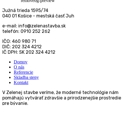
Južná trieda 1595/74
040 01 Košice - mestská časť Juh
e-mail: info@zelenastavba.sk
telefón:
0910 252 262
IČO: 460 980 71
DIČ: 202 324 4212
IČ DPH: SK 202 324 4212
Domov
O nás
Referencie
Skladba steny
Kontakt
V Zelenej stavbe veríme, že moderné technológie nám
pomáhajú vytvárať zdravšie a prirodzenejšie prostredie
pre bývanie.
Sledujte nás na sociálnych sieťach:
Facebook-f
Linkedin-in
Instagram