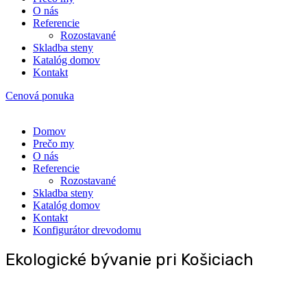
O nás
Refe­ren­cie
Rozosta­va­né
Sklad­ba steny
Kata­lóg domov
Kon­takt
Cenová ponuka
Domov
Pre­čo my
O nás
Refe­ren­cie
Rozosta­va­né
Sklad­ba steny
Kata­lóg domov
Kon­takt
Kon­fi­gu­rá­tor drevodomu
Eko­lo­gic­ké býva­nie pri Košiciach